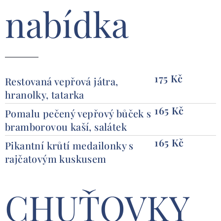
nabídka
17
5 Kč
Restovaná vepřová játra,
hranolky, tatarka
16
5 Kč
Pomalu pečený vepřový bůček s
bramborovou kaší, salátek
1
65 Kč
Pikantní krůtí medailonky s
rajčatovým kuskusem
CHUŤOVKY