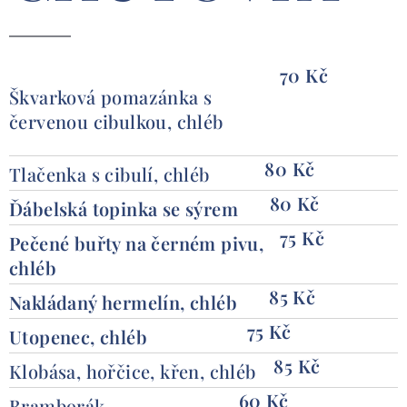
70 Kč
Škvarková pomazánka s
červenou cibulkou, chléb
80 Kč
Tlačenka s cibulí, chléb
80 Kč
Ďábelská topinka se sýrem
75 Kč
Pečené buřty na černém pivu,
chléb
85 Kč
Nakládaný hermelín, chléb
75 Kč
Utopenec, chléb
85 Kč
Klobása, hořčice, křen, chléb
60 Kč
Bramborák