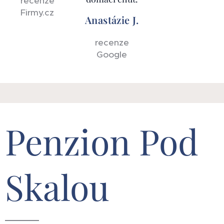
recenze
Firmy.cz
Anastázie J.
recenze
Google
Penzion Pod
Skalou