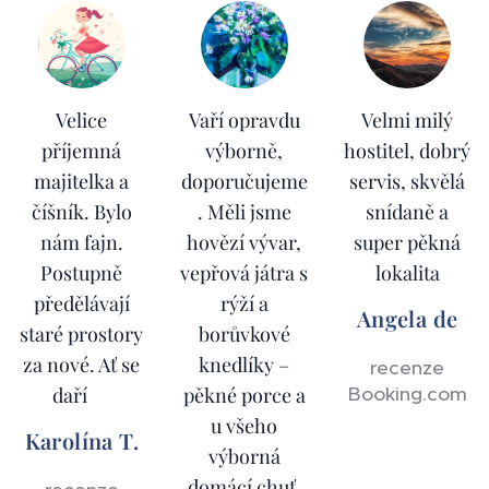
Velice
Vaří opravdu
Velmi milý
příjemná
výborně,
hostitel, dobrý
majitelka a
doporučujeme
servis, skvělá
číšník. Bylo
. Měli jsme
snídaně a
nám fajn.
hovězí vývar,
super pěkná
Postupně
vepřová játra s
lokalita
předělávají
rýží a
Angela de
staré prostory
borůvkové
za nové. Ať se
knedlíky –
recenze
daří👍
pěkné porce a
Booking.com
u všeho
Karolína T.
výborná
domácí chuť.